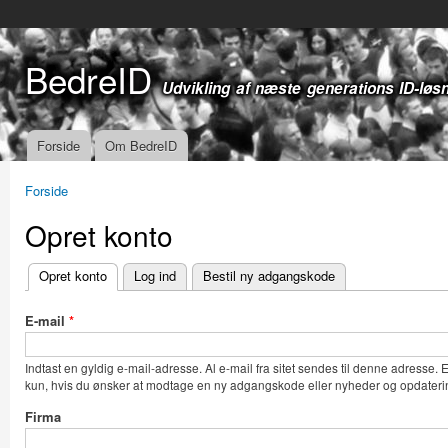
Gå t
hov
BedreID
Udvikling af næste generations ID-løs
Forside
Om BedreID
Hovedmenu
Forside
Du er her
Opret konto
Opret konto
(aktiv fane)
Log ind
Bestil ny adgangskode
Primære faneblade
E-mail
*
Indtast en gyldig e-mail-adresse. Al e-mail fra sitet sendes til denne adresse.
kun, hvis du ønsker at modtage en ny adgangskode eller nyheder og opdaterin
Firma