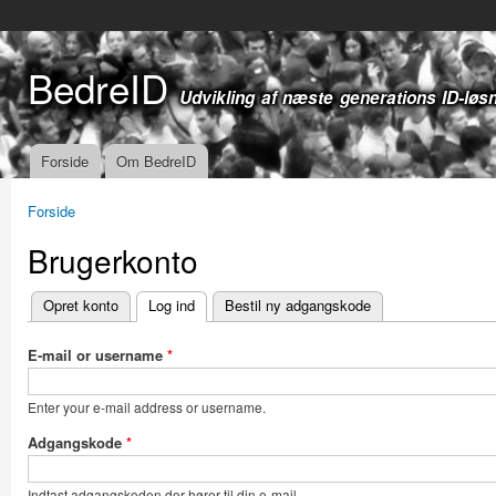
Gå t
hov
BedreID
Udvikling af næste generations ID-løs
Forside
Om BedreID
Hovedmenu
Forside
Du er her
Brugerkonto
Opret konto
Log ind
(aktiv fane)
Bestil ny adgangskode
Primære faneblade
E-mail or username
*
Enter your e-mail address or username.
Adgangskode
*
Indtast adgangskoden der hører til din e-mail.