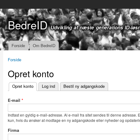
Gå t
hov
BedreID
Udvikling af næste generations ID-løs
Forside
Om BedreID
Hovedmenu
Forside
Du er her
Opret konto
Opret konto
(aktiv fane)
Log ind
Bestil ny adgangskode
Primære faneblade
E-mail
*
Indtast en gyldig e-mail-adresse. Al e-mail fra sitet sendes til denne adresse.
kun, hvis du ønsker at modtage en ny adgangskode eller nyheder og opdaterin
Firma