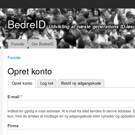
Gå t
hov
BedreID
Udvikling af næste generations ID-løs
Forside
Om BedreID
Hovedmenu
Forside
Du er her
Opret konto
Opret konto
(aktiv fane)
Log ind
Bestil ny adgangskode
Primære faneblade
E-mail
*
Indtast en gyldig e-mail-adresse. Al e-mail fra sitet sendes til denne adresse.
kun, hvis du ønsker at modtage en ny adgangskode eller nyheder og opdaterin
Firma