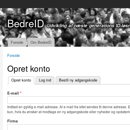
Gå t
hov
BedreID
Udvikling af næste generations ID-løs
Forside
Om BedreID
Hovedmenu
Forside
Du er her
Opret konto
Opret konto
(aktiv fane)
Log ind
Bestil ny adgangskode
Primære faneblade
E-mail
*
Indtast en gyldig e-mail-adresse. Al e-mail fra sitet sendes til denne adresse.
kun, hvis du ønsker at modtage en ny adgangskode eller nyheder og opdaterin
Firma