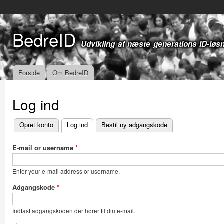
Gå t
hov
BedreID
Udvikling af næste generations ID-løs
Forside
Om BedreID
Hovedmenu
Log ind
Opret konto
Log ind
(aktiv fane)
Bestil ny adgangskode
Primære faneblade
E-mail or username
*
Enter your e-mail address or username.
Adgangskode
*
Indtast adgangskoden der hører til din e-mail.