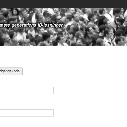
Gå til
Sekundær menu
hovedindhold
næste generations ID-løsninger
adgangskode
.