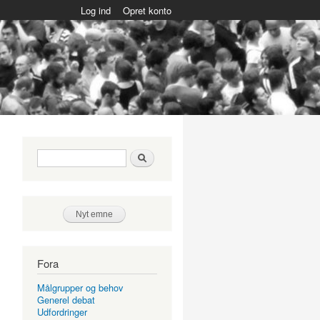
Log ind
Opret konto
Søgefelt
Søg
Nyt emne
Fora
Målgrupper og behov
Generel debat
Udfordringer