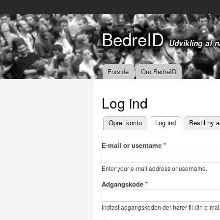
BedreID
Udvikling af 
Forside
Om BedreID
Hovedmenu
Log ind
Opret konto
Log ind
(aktiv fane)
Bestil ny 
Primære faneblade
E-mail or username
*
Enter your e-mail address or username.
Adgangskode
*
Indtast adgangskoden der hører til din e-mail