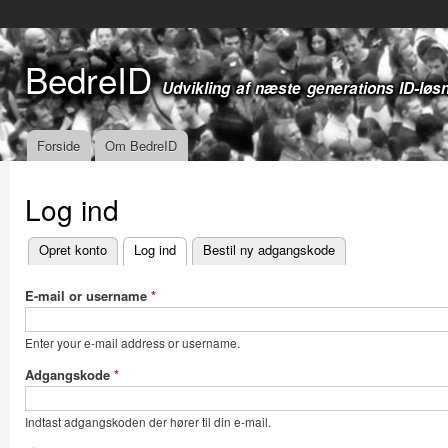
Gå t
hov
BedreID
Udvikling af næste generations ID-løs
Forside
Om BedreID
Hovedmenu
Log ind
Opret konto
Log ind
(aktiv fane)
Bestil ny adgangskode
Primære faneblade
E-mail or username
*
Enter your e-mail address or username.
Adgangskode
*
Indtast adgangskoden der hører til din e-mail.