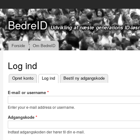
Gå t
hov
BedreID
Udvikling af næste generations ID-løs
Forside
Om BedreID
Hovedmenu
Log ind
Opret konto
Log ind
(aktiv fane)
Bestil ny adgangskode
Primære faneblade
E-mail or username
*
Enter your e-mail address or username.
Adgangskode
*
Indtast adgangskoden der hører til din e-mail.