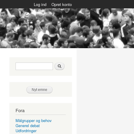
Log ind
Opret konto
Søgefelt
Søg
Nyt emne
Fora
Målgrupper og behov
Generel debat
Udfordringer