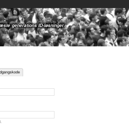
Gå til
Sekundær menu
hovedindhold
næste generations ID-løsninger
adgangskode
.