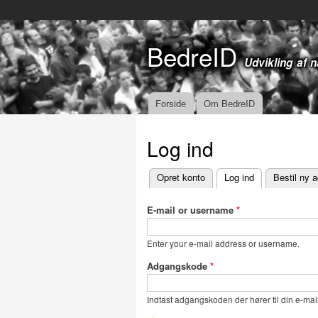
BedreID
Udvikling af 
Forside
Om BedreID
Hovedmenu
Log ind
Opret konto
Log ind
(aktiv fane)
Bestil ny 
Primære faneblade
E-mail or username
*
Enter your e-mail address or username.
Adgangskode
*
Indtast adgangskoden der hører til din e-mail