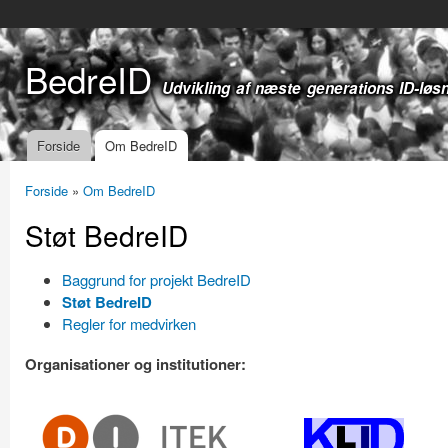
Gå t
hov
BedreID
Udvikling af næste generations ID-løs
Forside
Om BedreID
Hovedmenu
Forside
»
Om BedreID
Du er her
Støt BedreID
Baggrund for projekt BedreID
Støt BedreID
Regler for medvirken
Organisationer og institutioner:
diitek-200p.png
klid_minmidi_org-size.p